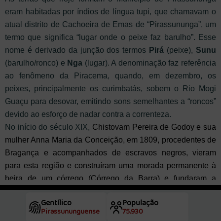
eram habitadas por índios de língua tupi, que chamavam o
atual distrito de Cachoeira de Emas de “Pirassununga”, um
termo que significa “lugar onde o peixe faz barulho”. Esse
nome é derivado da junção dos termos
Pirá
(peixe),
Sunu
(barulho/ronco) e
Nga
(lugar). A denominação faz referência
ao fenômeno da Piracema, quando, em dezembro, os
peixes, principalmente os curimbatás, sobem o Rio Mogi
Guaçu para desovar, emitindo sons semelhantes a “roncos”
devido ao esforço de nadar contra a correnteza.
No início do século XIX,
Chistovam Pereira de Godoy e sua
mulher Anna Maria da Conceição, em 1809, procedentes de
Bragança e acompanhados de escravos negros, vieram
para esta região e construíram uma morada permanente à
beira de um córrego (Córrego da Barra) e fundaram a
primeira fazenda neste município, a Santa Cruz.
Christovam
Gentílico
População
e sua esposa eram de Nazaré (hoje Nazaré Paulista),
Pirassununguense
75.930
situada dentro do termo de Bragança (hoje Bragança