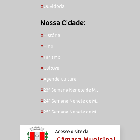
Ouvidoria
🞇
Nossa Cidade:
História
🞇
Hino
🞇
Turismo
🞇
Cultura
🞇
Agenda Cultural
🞇
23ª Semana Nenete de Mú
🞇
sica Caipira – 2017
24ª Semana Nenete de Mú
🞇
sica Caipira – 2018
25ª Semana Nenete de Mú
🞇
sica Caipira – 2019
Acesse o site da
Câmara Municipal