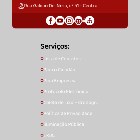
Rua Galício Del Nero, nº 51 - Centro
Serviços:
Lista de Contatos
🞇
Para o Cidadão
🞇
Para Empresas
🞇
Protocolo Eletrônico
🞇
Coleta de Lixo – Cronogra
🞇
ma
Política de Privacidade
🞇
Iluminação Pública
🞇
E-SIC
🞇