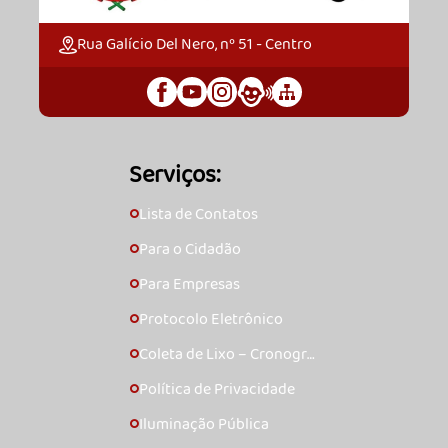
Rua Galício Del Nero, nº 51 - Centro
Serviços:
Lista de Contatos
🞇
Para o Cidadão
🞇
Para Empresas
🞇
Protocolo Eletrônico
🞇
Coleta de Lixo – Cronogra
🞇
ma
Política de Privacidade
🞇
Iluminação Pública
🞇