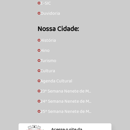
E-SIC
🞇
Ouvidoria
🞇
Nossa Cidade:
História
🞇
Hino
🞇
Turismo
🞇
Cultura
🞇
Agenda Cultural
🞇
23ª Semana Nenete de Mú
🞇
sica Caipira – 2017
24ª Semana Nenete de Mú
🞇
sica Caipira – 2018
25ª Semana Nenete de Mú
🞇
sica Caipira – 2019
Acesse o site da