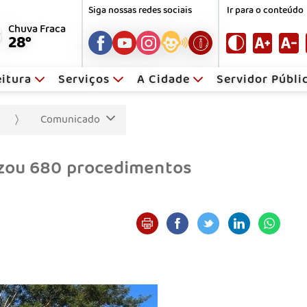
Siga nossas redes sociais
Ir para o conteúdo
Chuva Fraca
28°
eitura
Serviços
A Cidade
Servidor Públ
Comunicado
izou 680 procedimentos