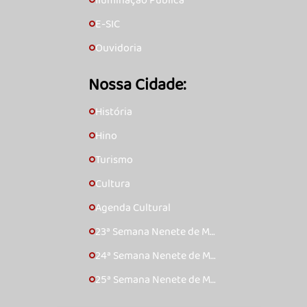
Iluminação Pública
🞇
E-SIC
🞇
Ouvidoria
🞇
Nossa Cidade:
História
🞇
Hino
🞇
Turismo
🞇
Cultura
🞇
Agenda Cultural
🞇
23ª Semana Nenete de Mú
🞇
sica Caipira – 2017
24ª Semana Nenete de Mú
🞇
sica Caipira – 2018
25ª Semana Nenete de Mú
🞇
sica Caipira – 2019