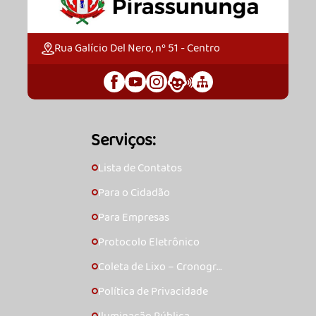
Rua Galício Del Nero, nº 51 - Centro
Serviços:
Lista de Contatos
🞇
Para o Cidadão
🞇
Para Empresas
🞇
Protocolo Eletrônico
🞇
Coleta de Lixo – Cronogra
🞇
ma
Política de Privacidade
🞇