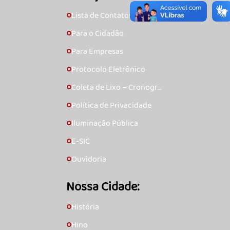
Lista de Contatos
🞇
Para o Cidadão
🞇
Para Empresas
🞇
Protocolo Eletrônico
🞇
Coleta de Lixo – Cronogra
🞇
ma
Política de Privacidade
🞇
Iluminação Pública
🞇
E-SIC
🞇
Ouvidoria
🞇
Nossa Cidade:
História
🞇
Hino
🞇