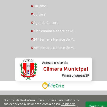
Turismo
🞇
Cultura
🞇
Agenda Cultural
🞇
23ª Semana Nenete de Mú
🞇
sica Caipira – 2017
24ª Semana Nenete de Mú
🞇
sica Caipira – 2018
25ª Semana Nenete de Mú
🞇
sica Caipira – 2019
Acesse o site da
Câmara Municipal
Pirassununga/SP
O Portal da Prefeitura utiliza cookies para melhorar a
sua experiência, de acordo com a nossa
Política de
Continuar