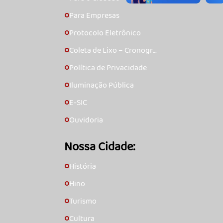
Para Empresas
🞇
Protocolo Eletrônico
🞇
Coleta de Lixo – Cronogra
🞇
ma
Política de Privacidade
🞇
Iluminação Pública
🞇
E-SIC
🞇
Ouvidoria
🞇
Nossa Cidade:
História
🞇
Hino
🞇
Turismo
🞇
Cultura
🞇