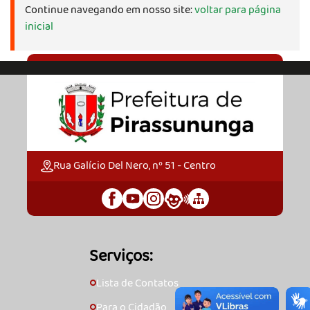
Continue navegando em nosso site:
voltar para página
inicial
Rua Galício Del Nero, nº 51 - Centro
Serviços:
Lista de Contatos
🞇
Para o Cidadão
🞇