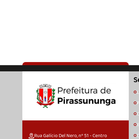
S
L
🞇
P
🞇
C
🞇
I
🞇
Rua Galício Del Nero, nº 51 - Centro
O
🞇