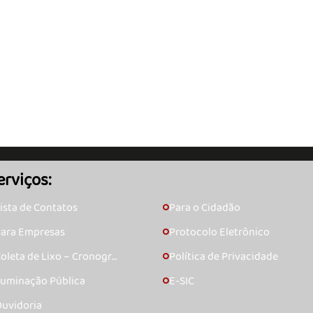
erviços:
ista de Contatos
Para o Cidadão
🞇
ara Empresas
Protocolo Eletrônico
🞇
oleta de Lixo – Cronogra
Política de Privacidade
🞇
ma
luminação Pública
E-SIC
🞇
uvidoria