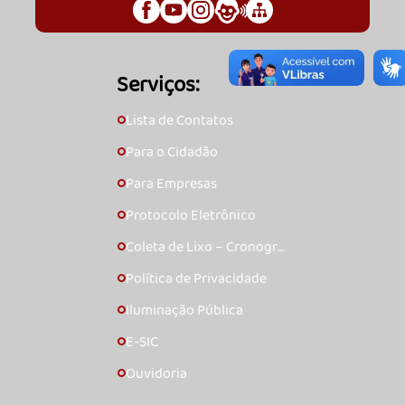
Serviços:
Lista de Contatos
🞇
Para o Cidadão
🞇
Para Empresas
🞇
Protocolo Eletrônico
🞇
Coleta de Lixo – Cronogra
🞇
ma
Política de Privacidade
🞇
Iluminação Pública
🞇
E-SIC
🞇
Ouvidoria
🞇