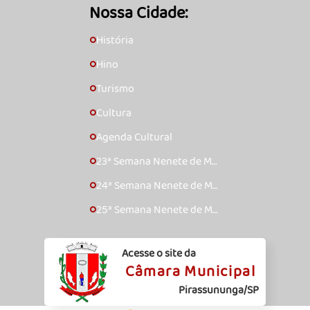
Nossa Cidade:
História
🞇
Hino
🞇
Turismo
🞇
Cultura
🞇
Agenda Cultural
🞇
23ª Semana Nenete de Mú
🞇
sica Caipira – 2017
24ª Semana Nenete de Mú
🞇
sica Caipira – 2018
25ª Semana Nenete de Mú
🞇
sica Caipira – 2019
Acesse o site da
Câmara Municipal
Pirassununga/SP