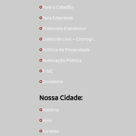
Para o Cidadão
🞇
Para Empresas
🞇
Protocolo Eletrônico
🞇
Coleta de Lixo – Cronogra
🞇
ma
Política de Privacidade
🞇
Iluminação Pública
🞇
E-SIC
🞇
Ouvidoria
🞇
Nossa Cidade:
História
🞇
Hino
🞇
Turismo
🞇