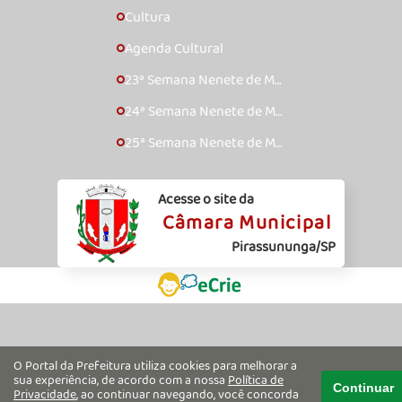
Cultura
🞇
Agenda Cultural
🞇
23ª Semana Nenete de Mú
🞇
sica Caipira – 2017
24ª Semana Nenete de Mú
🞇
sica Caipira – 2018
25ª Semana Nenete de Mú
🞇
sica Caipira – 2019
Acesse o site da
Câmara Municipal
Pirassununga/SP
O Portal da Prefeitura utiliza cookies para melhorar a
sua experiência, de acordo com a nossa
Política de
Continuar
Privacidade
, ao continuar navegando, você concorda