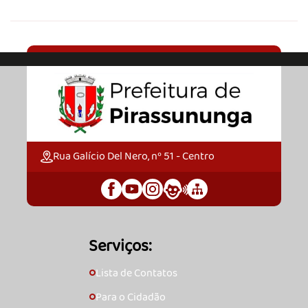
Rua Galício Del Nero, nº 51 - Centro
Serviços:
Lista de Contatos
🞇
Para o Cidadão
🞇