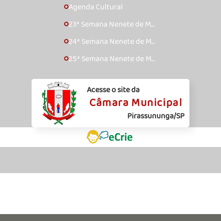
Agenda Cultural
🞇
23ª Semana Nenete de Mú
🞇
sica Caipira – 2017
24ª Semana Nenete de Mú
🞇
sica Caipira – 2018
25ª Semana Nenete de Mú
🞇
sica Caipira – 2019
Acesse o site da
Câmara Municipal
Pirassununga/SP