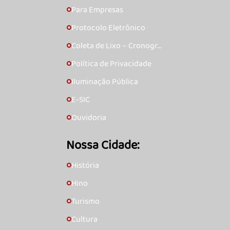
Para Empresas
🞇
Protocolo Eletrônico
🞇
Coleta de Lixo – Cronogra
🞇
ma
Política de Privacidade
🞇
Iluminação Pública
🞇
E-SIC
🞇
Ouvidoria
🞇
Nossa Cidade:
História
🞇
Hino
🞇
Turismo
🞇
Cultura
🞇