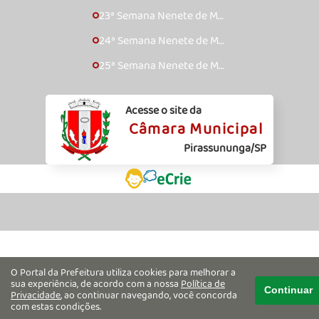
23ª Semana Nenete de Mú
🞇
sica Caipira – 2017
24ª Semana Nenete de Mú
🞇
sica Caipira – 2018
25ª Semana Nenete de Mú
🞇
sica Caipira – 2019
Acesse o site da
Câmara Municipal
Pirassununga/SP
O Portal da Prefeitura utiliza cookies para melhorar a
sua experiência, de acordo com a nossa
Política de
Continuar
Privacidade
, ao continuar navegando, você concorda
com estas condições.