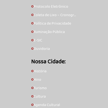
Protocolo Eletrônico
🞇
Coleta de Lixo – Cronogra
🞇
ma
Política de Privacidade
🞇
Iluminação Pública
🞇
E-SIC
🞇
Ouvidoria
🞇
Nossa Cidade:
História
🞇
Hino
🞇
Turismo
🞇
Cultura
🞇
Agenda Cultural
🞇