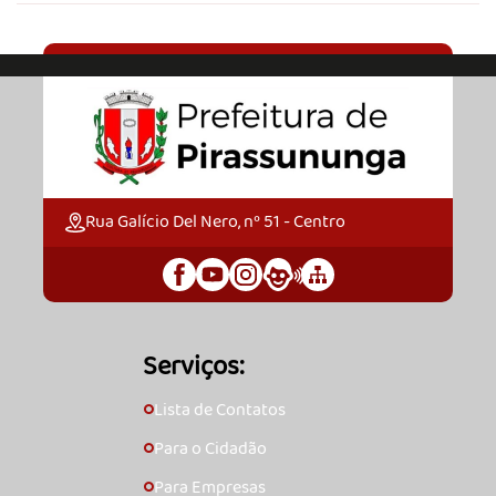
Rua Galício Del Nero, nº 51 - Centro
Serviços:
Lista de Contatos
🞇
Para o Cidadão
🞇
Para Empresas
🞇