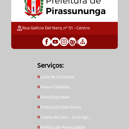
Rua Galício Del Nero, nº 51 - Centro
Serviços:
Lista de Contatos
🞇
Para o Cidadão
🞇
Para Empresas
🞇
Protocolo Eletrônico
🞇
Coleta de Lixo – Cronogra
🞇
ma
Política de Privacidade
🞇