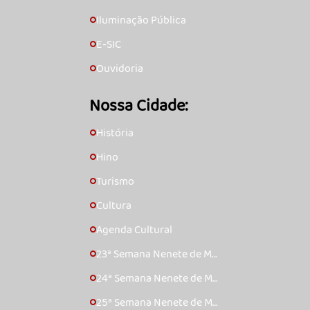
Iluminação Pública
🞇
E-SIC
🞇
Ouvidoria
🞇
Nossa Cidade:
História
🞇
Hino
🞇
Turismo
🞇
Cultura
🞇
Agenda Cultural
🞇
23ª Semana Nenete de Mú
🞇
sica Caipira – 2017
24ª Semana Nenete de Mú
🞇
sica Caipira – 2018
25ª Semana Nenete de Mú
🞇