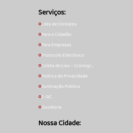
Serviços:
Lista de Contatos
🞇
Para o Cidadão
🞇
Para Empresas
🞇
Protocolo Eletrônico
🞇
Coleta de Lixo – Cronogra
🞇
ma
Política de Privacidade
🞇
Iluminação Pública
🞇
E-SIC
🞇
Ouvidoria
🞇
Nossa Cidade: