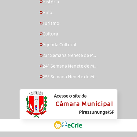
História
🞇
Hino
🞇
Turismo
🞇
Cultura
🞇
Agenda Cultural
🞇
23ª Semana Nenete de Mú
🞇
sica Caipira – 2017
24ª Semana Nenete de Mú
🞇
sica Caipira – 2018
25ª Semana Nenete de Mú
🞇
sica Caipira – 2019
Acesse o site da
Câmara Municipal
Pirassununga/SP