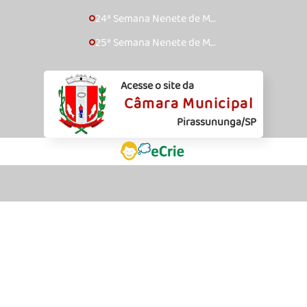
sica Caipira – 2017
24ª Semana Nenete de Mú
🞇
sica Caipira – 2018
25ª Semana Nenete de Mú
🞇
sica Caipira – 2019
Acesse o site da
Câmara Municipal
Pirassununga/SP