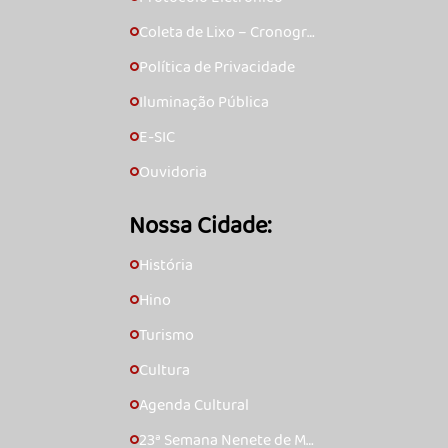
Coleta de Lixo – Cronogra
🞇
ma
Política de Privacidade
🞇
Iluminação Pública
🞇
E-SIC
🞇
Ouvidoria
🞇
Nossa Cidade:
História
🞇
Hino
🞇
Turismo
🞇
Cultura
🞇
Agenda Cultural
🞇
23ª Semana Nenete de Mú
🞇