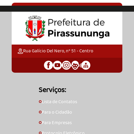
Rua Galício Del Nero, nº 51 - Centro
Serviços:
Lista de Contatos
🞇
Para o Cidadão
🞇
Para Empresas
🞇
Protocolo Eletrônico
🞇