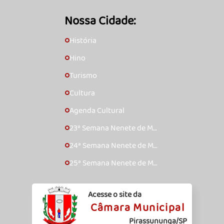
Nossa Cidade:
História
🞇
Hino
🞇
Turismo
🞇
Cultura
🞇
Agenda Cultural
🞇
23ª Semana Nenete de Mú
🞇
sica Caipira – 2017
24ª Semana Nenete de Mú
🞇
sica Caipira – 2018
25ª Semana Nenete de Mú
🞇
sica Caipira – 2019
Acesse o site da
Câmara Municipal
Pirassununga/SP