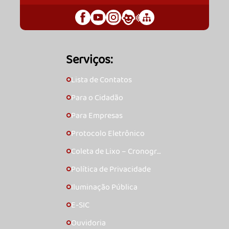
Serviços:
Lista de Contatos
🞇
Para o Cidadão
🞇
Para Empresas
🞇
Protocolo Eletrônico
🞇
Coleta de Lixo – Cronogra
🞇
ma
Política de Privacidade
🞇
Iluminação Pública
🞇
E-SIC
🞇
Ouvidoria
🞇