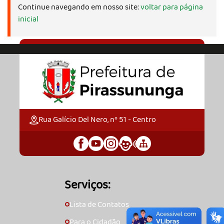
Continue navegando em nosso site:
voltar para página
inicial
Rua Galício Del Nero, nº 51 - Centro
Serviços:
Lista de Contatos
🞇
Para o Cidadão
🞇