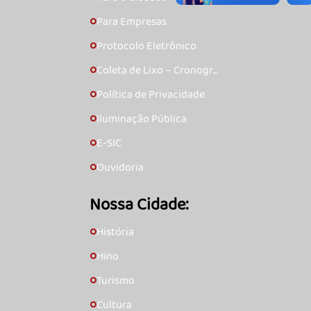
Para Empresas
🞇
Protocolo Eletrônico
🞇
Coleta de Lixo – Cronogra
🞇
ma
Política de Privacidade
🞇
Iluminação Pública
🞇
E-SIC
🞇
Ouvidoria
🞇
Nossa Cidade:
História
🞇
Hino
🞇
Turismo
🞇
Cultura
🞇