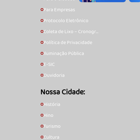
Para Empresas
🞇
Protocolo Eletrônico
🞇
Coleta de Lixo – Cronogra
🞇
ma
Política de Privacidade
🞇
Iluminação Pública
🞇
E-SIC
🞇
Ouvidoria
🞇
Nossa Cidade:
História
🞇
Hino
🞇
Turismo
🞇
Cultura
🞇