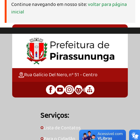
Continue navegando em nosso site:
voltar para página
inicial
Rua Galício Del Nero, nº 51 - Centro
Serviços:
Lista de Contatos
🞇
Para o Cidadão
🞇