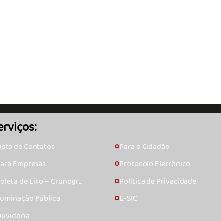
erviços:
ista de Contatos
Para o Cidadão
🞇
ara Empresas
Protocolo Eletrônico
🞇
oleta de Lixo – Cronogra
Política de Privacidade
🞇
ma
luminação Pública
E-SIC
🞇
uvidoria