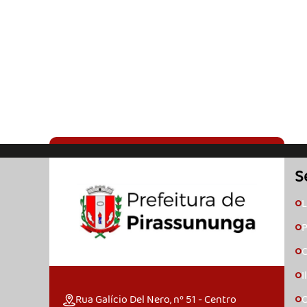
S
L
🞇
P
🞇
C
🞇
I
🞇
Rua Galício Del Nero, nº 51 - Centro
O
🞇