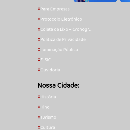
Para Empresas
🞇
Protocolo Eletrônico
🞇
Coleta de Lixo – Cronogra
🞇
ma
Política de Privacidade
🞇
Iluminação Pública
🞇
E-SIC
🞇
Ouvidoria
🞇
Nossa Cidade:
História
🞇
Hino
🞇
Turismo
🞇
Cultura
🞇