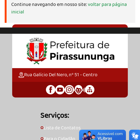
Continue navegando em nosso site:
voltar para página
inicial
Rua Galício Del Nero, nº 51 - Centro
Serviços:
Lista de Contatos
🞇
Para o Cidadão
🞇