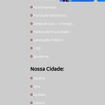
Para Empresas
🞇
Protocolo Eletrônico
🞇
Coleta de Lixo – Cronogra
🞇
ma
Política de Privacidade
🞇
Iluminação Pública
🞇
E-SIC
🞇
Ouvidoria
🞇
Nossa Cidade:
História
🞇
Hino
🞇
Turismo
🞇
Cultura
🞇