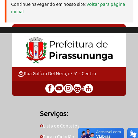
Continue navegando em nosso site:
voltar para página
inicial
Rua Galício Del Nero, nº 51 - Centro
Serviços:
Lista de Contatos
🞇
Para o Cidadão
🞇