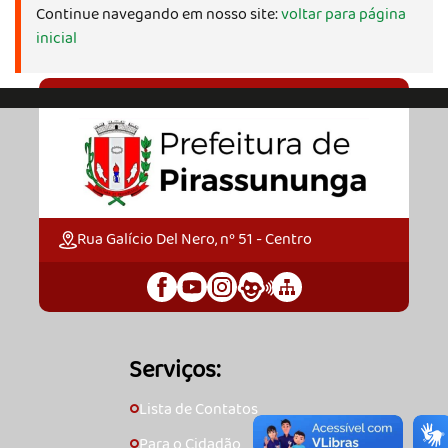
Continue navegando em nosso site:
voltar para página
inicial
Rua Galício Del Nero, nº 51 - Centro
Serviços:
Lista de Contatos
🞇
Para o Cidadão
🞇