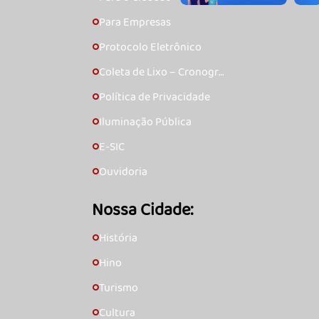
Para Empresas
🞇
Protocolo Eletrônico
🞇
Coleta de Lixo – Cronogra
🞇
ma
Política de Privacidade
🞇
Iluminação Pública
🞇
E-SIC
🞇
Ouvidoria
🞇
Nossa Cidade:
História
🞇
Hino
🞇
Turismo
🞇
Cultura
🞇