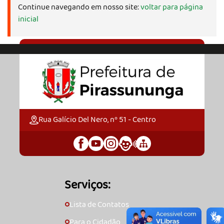
Continue navegando em nosso site:
voltar para página
inicial
Rua Galício Del Nero, nº 51 - Centro
Serviços:
Lista de Contatos
🞇
Para o Cidadão
🞇