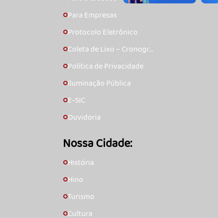
Para Empresas
🞇
Protocolo Eletrônico
🞇
Coleta de Lixo – Cronogra
🞇
ma
Política de Privacidade
🞇
Iluminação Pública
🞇
E-SIC
🞇
Ouvidoria
🞇
Nossa Cidade:
História
🞇
Hino
🞇
Turismo
🞇
Cultura
🞇