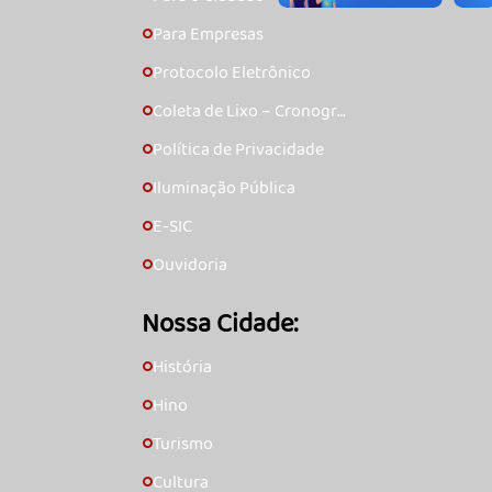
Para Empresas
🞇
Protocolo Eletrônico
🞇
Coleta de Lixo – Cronogra
🞇
ma
Política de Privacidade
🞇
Iluminação Pública
🞇
E-SIC
🞇
Ouvidoria
🞇
Nossa Cidade:
História
🞇
Hino
🞇
Turismo
🞇
Cultura
🞇