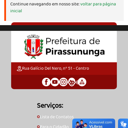
Continue navegando em nosso site:
voltar para página
inicial
Rua Galício Del Nero, nº 51 - Centro
Serviços:
Lista de Contatos
🞇
Para o Cidadão
🞇