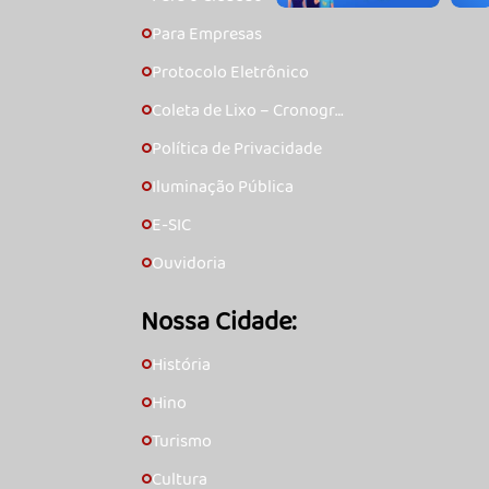
Para Empresas
🞇
Protocolo Eletrônico
🞇
Coleta de Lixo – Cronogra
🞇
ma
Política de Privacidade
🞇
Iluminação Pública
🞇
E-SIC
🞇
Ouvidoria
🞇
Nossa Cidade:
História
🞇
Hino
🞇
Turismo
🞇
Cultura
🞇