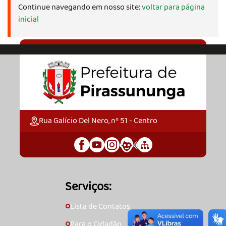
Continue navegando em nosso site:
voltar para página
inicial
Rua Galício Del Nero, nº 51 - Centro
Serviços:
Lista de Contatos
🞇
Para o Cidadão
🞇