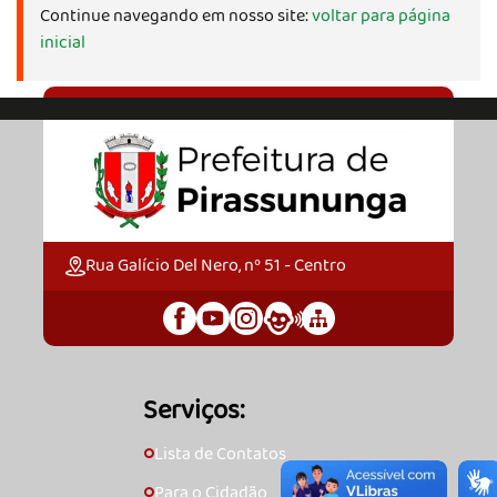
Continue navegando em nosso site:
voltar para página
inicial
Rua Galício Del Nero, nº 51 - Centro
Serviços:
Lista de Contatos
🞇
Para o Cidadão
🞇