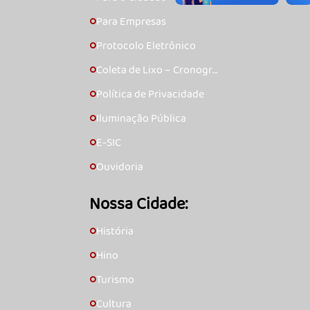
Para Empresas
🞇
Protocolo Eletrônico
🞇
Coleta de Lixo – Cronogra
🞇
ma
Política de Privacidade
🞇
Iluminação Pública
🞇
E-SIC
🞇
Ouvidoria
🞇
Nossa Cidade:
História
🞇
Hino
🞇
Turismo
🞇
Cultura
🞇