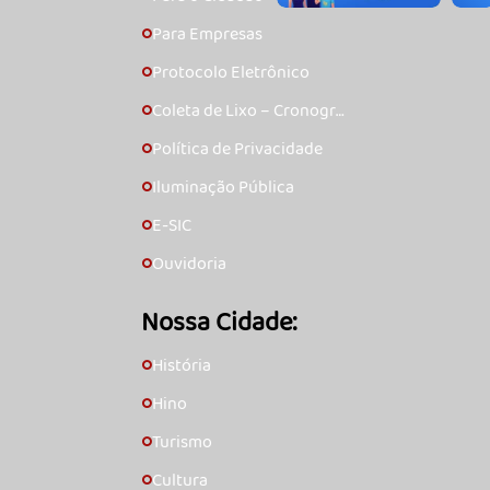
Para Empresas
🞇
Protocolo Eletrônico
🞇
Coleta de Lixo – Cronogra
🞇
ma
Política de Privacidade
🞇
Iluminação Pública
🞇
E-SIC
🞇
Ouvidoria
🞇
Nossa Cidade:
História
🞇
Hino
🞇
Turismo
🞇
Cultura
🞇