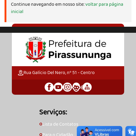
Continue navegando em nosso site:
voltar para página
inicial
Rua Galício Del Nero, nº 51 - Centro
Serviços:
Lista de Contatos
🞇
Para o Cidadão
🞇