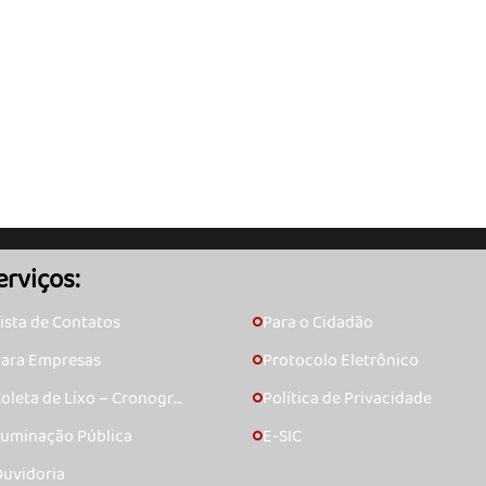
erviços:
ista de Contatos
Para o Cidadão
🞇
ara Empresas
Protocolo Eletrônico
🞇
oleta de Lixo – Cronogra
Política de Privacidade
🞇
ma
luminação Pública
E-SIC
🞇
uvidoria