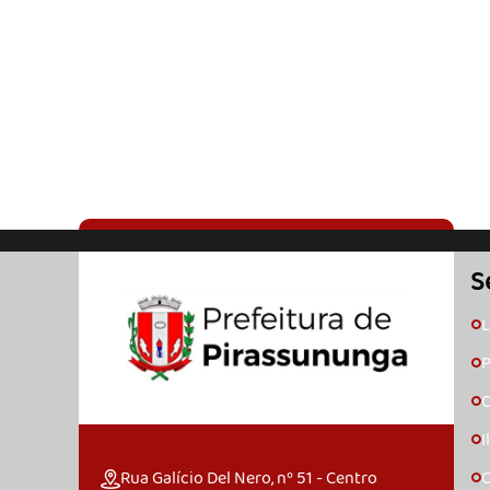
S
L
🞇
P
🞇
C
🞇
I
🞇
Rua Galício Del Nero, nº 51 - Centro
O
🞇