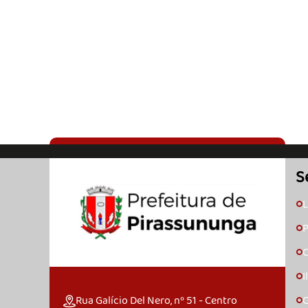
S
L
🞇
P
🞇
C
🞇
I
🞇
Rua Galício Del Nero, nº 51 - Centro
O
🞇