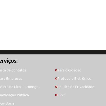
erviços:
ista de Contatos
Para o Cidadão
🞇
ara Empresas
Protocolo Eletrônico
🞇
oleta de Lixo – Cronogra
Política de Privacidade
🞇
ma
luminação Pública
E-SIC
🞇
uvidoria