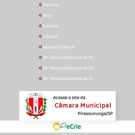
História
🞇
Hino
🞇
Turismo
🞇
Cultura
🞇
Agenda Cultural
🞇
23ª Semana Nenete de Mú
🞇
sica Caipira – 2017
24ª Semana Nenete de Mú
🞇
sica Caipira – 2018
25ª Semana Nenete de Mú
🞇
sica Caipira – 2019
Acesse o site da
Câmara Municipal
Pirassununga/SP