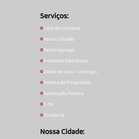
Serviços:
Lista de Contatos
🞇
Para o Cidadão
🞇
Para Empresas
🞇
Protocolo Eletrônico
🞇
Coleta de Lixo – Cronogra
🞇
ma
Política de Privacidade
🞇
Iluminação Pública
🞇
E-SIC
🞇
Ouvidoria
🞇
Nossa Cidade: