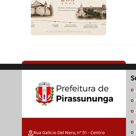
S
L
🞇
P
🞇
C
🞇
I
🞇
Rua Galício Del Nero, nº 51 - Centro
O
🞇