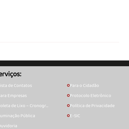
erviços:
ista de Contatos
Para o Cidadão
🞇
ara Empresas
Protocolo Eletrônico
🞇
oleta de Lixo – Cronogra
Política de Privacidade
🞇
ma
luminação Pública
E-SIC
🞇
uvidoria