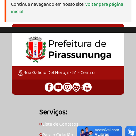
Continue navegando em nosso site:
voltar para página
inicial
Rua Galício Del Nero, nº 51 - Centro
Serviços:
Lista de Contatos
🞇
Para o Cidadão
🞇