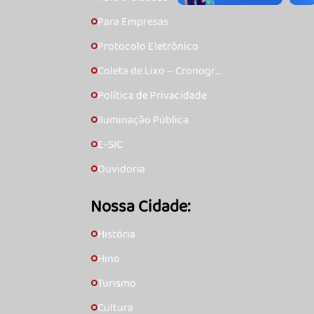
Para Empresas
🞇
Protocolo Eletrônico
🞇
Coleta de Lixo – Cronogra
🞇
ma
Política de Privacidade
🞇
Iluminação Pública
🞇
E-SIC
🞇
Ouvidoria
🞇
Nossa Cidade:
História
🞇
Hino
🞇
Turismo
🞇
Cultura
🞇