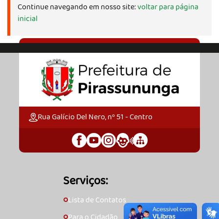
Continue navegando em nosso site:
voltar para página
inicial
Rua Galício Del Nero, nº 51 - Centro
Serviços:
Lista de Contatos
🞇
Para o Cidadão
🞇