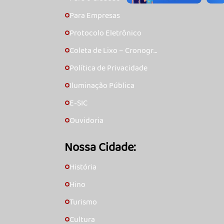
Para Empresas
🞇
Protocolo Eletrônico
🞇
Coleta de Lixo – Cronogra
🞇
ma
Política de Privacidade
🞇
Iluminação Pública
🞇
E-SIC
🞇
Ouvidoria
🞇
Nossa Cidade:
História
🞇
Hino
🞇
Turismo
🞇
Cultura
🞇