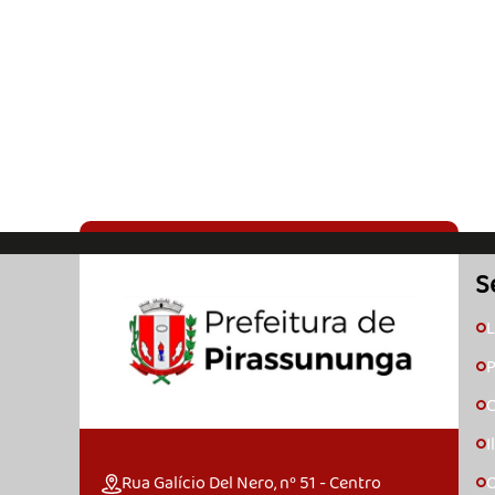
S
L
🞇
P
🞇
C
🞇
I
🞇
Rua Galício Del Nero, nº 51 - Centro
O
🞇