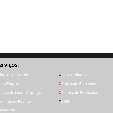
erviços:
ista de Contatos
Para o Cidadão
🞇
ara Empresas
Protocolo Eletrônico
🞇
oleta de Lixo – Cronogra
Política de Privacidade
🞇
ma
luminação Pública
E-SIC
🞇
uvidoria