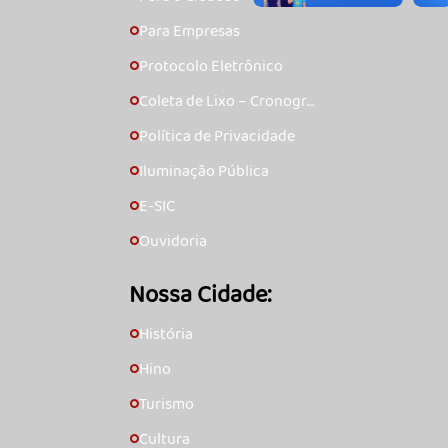
Para Empresas
🞇
Protocolo Eletrônico
🞇
Coleta de Lixo – Cronogra
🞇
ma
Política de Privacidade
🞇
Iluminação Pública
🞇
E-SIC
🞇
Ouvidoria
🞇
Nossa Cidade:
História
🞇
Hino
🞇
Turismo
🞇
Cultura
🞇