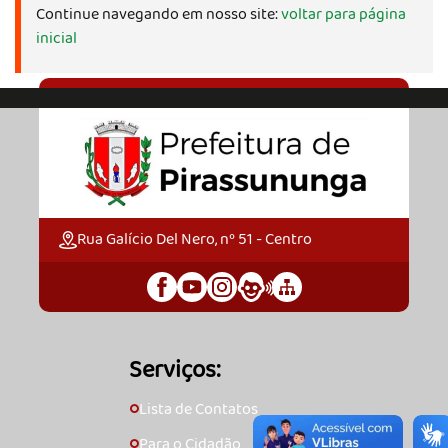
Continue navegando em nosso site:
voltar para página
inicial
Rua Galício Del Nero, nº 51 - Centro
Serviços:
Lista de Contatos
🞇
Para o Cidadão
🞇