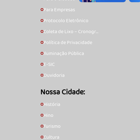
Para Empresas
🞇
Protocolo Eletrônico
🞇
Coleta de Lixo – Cronogra
🞇
ma
Política de Privacidade
🞇
Iluminação Pública
🞇
E-SIC
🞇
Ouvidoria
🞇
Nossa Cidade:
História
🞇
Hino
🞇
Turismo
🞇
Cultura
🞇