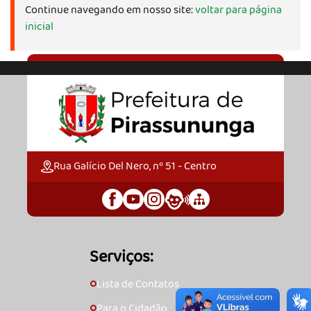
Continue navegando em nosso site:
voltar para página
inicial
Rua Galício Del Nero, nº 51 - Centro
Serviços:
Lista de Contatos
🞇
Para o Cidadão
🞇