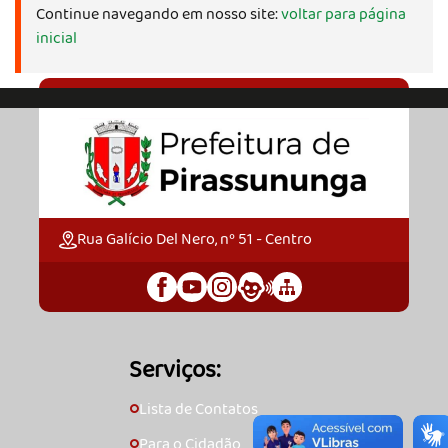
Continue navegando em nosso site:
voltar para página
inicial
Rua Galício Del Nero, nº 51 - Centro
Serviços:
Lista de Contatos
🞇
Para o Cidadão
🞇