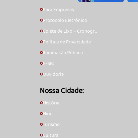
Para Empresas
🞇
Protocolo Eletrônico
🞇
Coleta de Lixo – Cronogra
🞇
ma
Política de Privacidade
🞇
Iluminação Pública
🞇
E-SIC
🞇
Ouvidoria
🞇
Nossa Cidade:
História
🞇
Hino
🞇
Turismo
🞇
Cultura
🞇