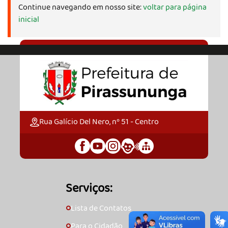
Continue navegando em nosso site:
voltar para página
inicial
Rua Galício Del Nero, nº 51 - Centro
Serviços:
Lista de Contatos
🞇
Para o Cidadão
🞇