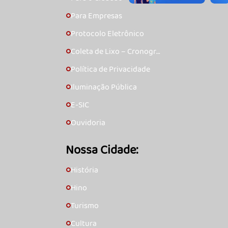
Para Empresas
🞇
Protocolo Eletrônico
🞇
Coleta de Lixo – Cronogra
🞇
ma
Política de Privacidade
🞇
Iluminação Pública
🞇
E-SIC
🞇
Ouvidoria
🞇
Nossa Cidade:
História
🞇
Hino
🞇
Turismo
🞇
Cultura
🞇