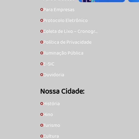
Para Empresas
🞇
Protocolo Eletrônico
🞇
Coleta de Lixo – Cronogra
🞇
ma
Política de Privacidade
🞇
Iluminação Pública
🞇
E-SIC
🞇
Ouvidoria
🞇
Nossa Cidade:
História
🞇
Hino
🞇
Turismo
🞇
Cultura
🞇