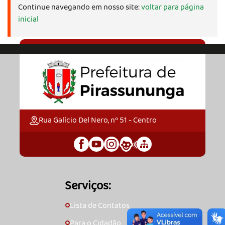
Continue navegando em nosso site:
voltar para página
inicial
Rua Galício Del Nero, nº 51 - Centro
Serviços:
Lista de Contatos
🞇
Para o Cidadão
🞇