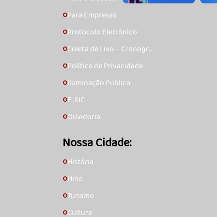
Para Empresas
🞇
Protocolo Eletrônico
🞇
Coleta de Lixo – Cronogra
🞇
ma
Política de Privacidade
🞇
Iluminação Pública
🞇
E-SIC
🞇
Ouvidoria
🞇
Nossa Cidade:
História
🞇
Hino
🞇
Turismo
🞇
Cultura
🞇