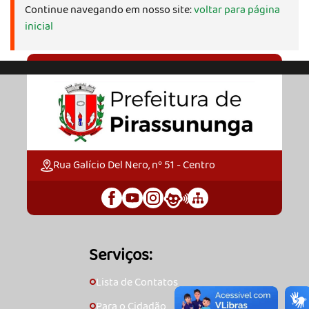
Continue navegando em nosso site:
voltar para página
inicial
Rua Galício Del Nero, nº 51 - Centro
Serviços:
Lista de Contatos
🞇
Para o Cidadão
🞇