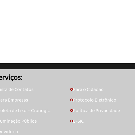
erviços:
ista de Contatos
Para o Cidadão
🞇
ara Empresas
Protocolo Eletrônico
🞇
oleta de Lixo – Cronogra
Política de Privacidade
🞇
ma
luminação Pública
E-SIC
🞇
uvidoria