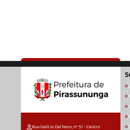
S
L
🞇
P
🞇
C
🞇
I
🞇
Rua Galício Del Nero, nº 51 - Centro
O
🞇