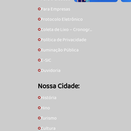
Para Empresas
🞇
Protocolo Eletrônico
🞇
Coleta de Lixo – Cronogra
🞇
ma
Política de Privacidade
🞇
Iluminação Pública
🞇
E-SIC
🞇
Ouvidoria
🞇
Nossa Cidade:
História
🞇
Hino
🞇
Turismo
🞇
Cultura
🞇