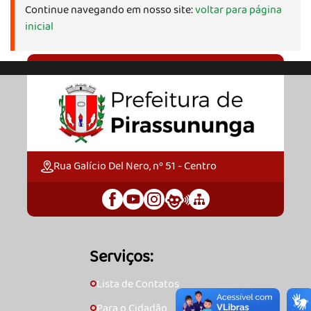
Continue navegando em nosso site:
voltar para página
inicial
Rua Galício Del Nero, nº 51 - Centro
Serviços:
Lista de Contatos
🞇
Para o Cidadão
🞇